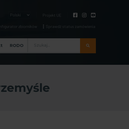
Projekt UE
figurator zbiorników
Sprawdź status zamówienia
Szukaj
t
RODO
rzemyśle