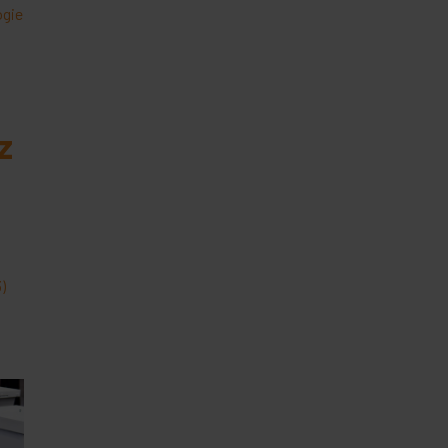
ogie
z
)