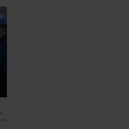
e,
olę,