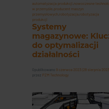
automatyzacja produkcji
,
nowoczesne technol
w przemyśle
,
producent maszyn
przemysłowych
,
robotyzacja
,
robotyzacja
produkcji
Systemy
magazynowe: Kluc
do optymalizacji
działalności
Opublikowano
9 czerwca 2023
(28 sierpnia 2023
przez
PZM Technology