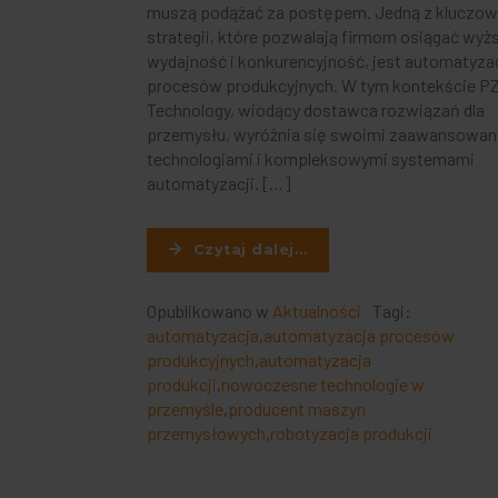
muszą podążać za postępem. Jedną z kluczo
strategii, które pozwalają firmom osiągać wyż
wydajność i konkurencyjność, jest automatyza
procesów produkcyjnych. W tym kontekście P
Technology, wiodący dostawca rozwiązań dla
przemysłu, wyróżnia się swoimi zaawansowa
technologiami i kompleksowymi systemami
automatyzacji. […]
Czytaj dalej…
Opublikowano w
Aktualności
Tagi:
automatyzacja
,
automatyzacja procesów
produkcyjnych
,
automatyzacja
produkcji
,
nowoczesne technologie w
przemyśle
,
producent maszyn
przemysłowych
,
robotyzacja produkcji