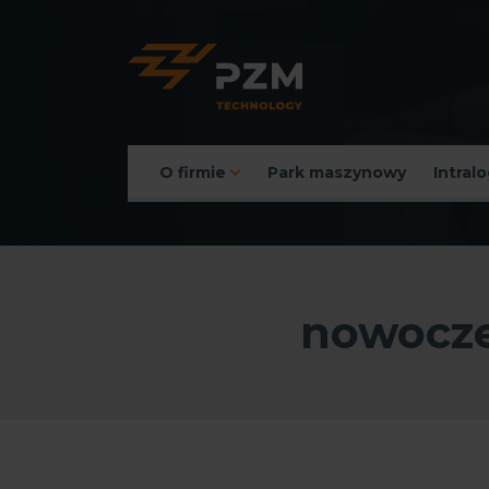
O firmie
Park maszynowy
Intral
Menu główne
nowocze