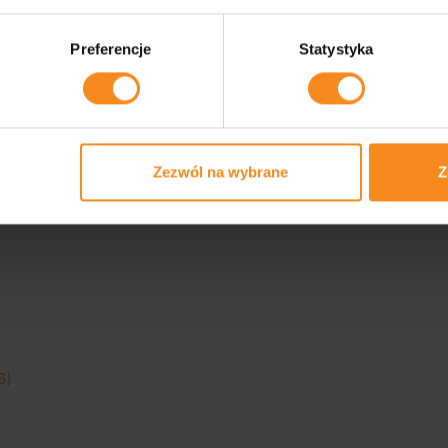
Preferencje
Statystyka
ogie
t
Zezwól na wybrane
Z
6)