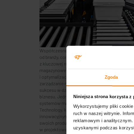
Współczesne przedsiębiorstwa, niezależnie
od branży, coraz bardziej zdają sobie sprawę
z kluczowej roli, jaką odgrywają systemy
magazynowe w procesie zarządzania
i optymalizacji swojej działalności. Efektywne
Zgoda
zarządzanie magazynem stanowi fundament
sukcesu w dzisiejszym konkurencyjnym świeci
biznesu. Jedną z wiodących firm w branży
Niniejsza strona korzysta z
systemów magazynowych jest nasza firma – 
Wykorzystujemy pliki cookie 
Technology, która zyskała sobie uznanie dzięki
ruch w naszej witrynie. Inf
innowacyjnym rozwiązaniom i doskonałej jako
reklamowym i analitycznym. 
swoich produktów. Specjalizujemy się
uzyskanymi podczas korzysta
w projektowaniu, […]