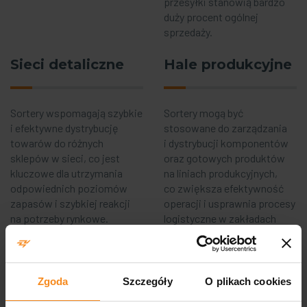
przesyłki stanowią bardzo
duży procent ogólnej
sprzedaży.
Sieci detaliczne
Hale produkcyjne
Sortery wspomagają szybkie
Sortery mogą być
i efektywne dystrybucję
stosowane do zarządzania
towarów do różnych
i dystrybucji komponentów
sklepów w sieci, co jest
oraz gotowych produktów
kluczowe dla utrzymania
na liniach produkcyjnych,
odpowiednich poziomów
co zwiększa efektywność
zapasów i szybkiej reakcji
operacji i usprawnia procesy
na potrzeby rynkowe.
logistyczne w zakładach
produkcyjnych.
Zgoda
Szczegóły
O plikach cookies