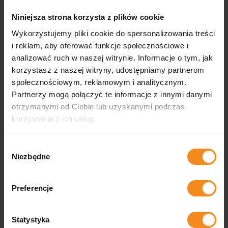
Sortowanie paczek
Niniejsza strona korzysta z plików cookie
Wykorzystujemy pliki cookie do spersonalizowania treści
Sortowanie jest nieodzownym procesem w wielu branżach,
i reklam, aby oferować funkcje społecznościowe i
od e-commerce po dystrybucję. Dzięki zastosowaniu
analizować ruch w naszej witrynie. Informacje o tym, jak
nowoczesnych maszyn takich jak przenośniki rolkowe,
korzystasz z naszej witryny, udostępniamy partnerom
możliwe jest szybkie i precyzyjne sortowanie paczek,
społecznościowym, reklamowym i analitycznym.
co zdecydowanie wpływa na poprawę efektywności całego
Partnerzy mogą połączyć te informacje z innymi danymi
łańcucha dostaw.
Nasze
maszyny sortujące
otrzymanymi od Ciebie lub uzyskanymi podczas
są zaprojektowane do obsługi różnych rodzajów
korzystania z ich usług.
i rozmiarów paczek
, co pozwala na ich uniwersalne
zastosowanie w różnorodnych środowiskach pracy.
Wybór
Niezbędne
Sorter automatyczny jest sercem naszego systemu
zgody
sortowania. Wyposażone w zaawansowaną technologię
maszyny mogą automatycznie klasyfikować i kierować towary
Preferencje
do odpowiednich stref wysyłki lub magazynowania.
Wykorzystanie takich elementów jak przenośnik
taśmowy znacząco zwiększa przepustowość operacji,
Statystyka
minimalizuje błędy i skraca czas potrzebny