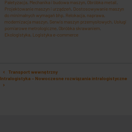
Paletyzacja
,
Mechanika i budowa maszyn
,
Obróbka metali
,
Projektowanie maszyn i urządzeń
,
Dostosowywanie maszyn
do minimalnych wymagań bhp
,
Relokacja, naprawa,
modernizacja maszyn
,
Serwis maszyn przemysłowych
,
Usługi
pomiarowe metrologiczne
,
Obróbka skrawaniem
,
Ekologistyka
,
Logistyka e-commerce
Nawigacja po artykułach
Transport wewnętrzny
Intralogistyka – Nowoczesne rozwiązania intralogistyczne