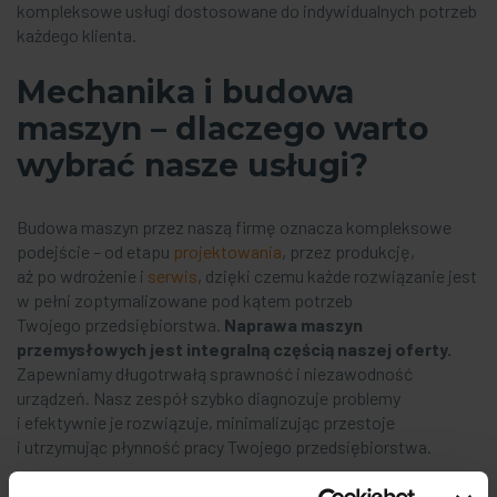
kompleksowe usługi dostosowane do indywidualnych potrzeb
każdego klienta.
Mechanika i budowa
maszyn
– dlaczego warto
wybrać nasze usługi?
Budowa maszyn przez naszą firmę oznacza kompleksowe
podejście – od etapu
projektowania
, przez produkcję,
aż po wdrożenie i
serwis
, dzięki czemu każde rozwiązanie jest
w pełni zoptymalizowane pod kątem potrzeb
Twojego przedsiębiorstwa.
Naprawa maszyn
przemysłowych
jest integralną częścią naszej oferty.
Zapewniamy długotrwałą sprawność i niezawodność
urządzeń. Nasz zespół szybko diagnozuje problemy
i efektywnie je rozwiązuje, minimalizując przestoje
i utrzymując płynność pracy Twojego przedsiębiorstwa.