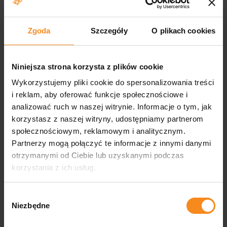
Budowa maszyn
przemysłowych – nasza
Zgoda
Szczegóły
O plikach cookies
oferta
Oferujemy szeroki zakres usług takich jak mechanika,
Niniejsza strona korzysta z plików cookie
projektowanie i konstruowanie maszyn. Nasza oferta
Wykorzystujemy pliki cookie do spersonalizowania treści
obejmuje etapy takie jak:
i reklam, aby oferować funkcje społecznościowe i
analizować ruch w naszej witrynie. Informacje o tym, jak
Budowa maszyn
korzystasz z naszej witryny, udostępniamy partnerom
społecznościowym, reklamowym i analitycznym.
Budowa maszyn to fundament naszych usług.
Projektujemy
Partnerzy mogą połączyć te informacje z innymi danymi
i tworzymy maszyny, które spełniają najwyższe
otrzymanymi od Ciebie lub uzyskanymi podczas
standardy jakości i wydajności.
Oferujemy kompleksowe
korzystania z ich usług.
podejście, od koncepcji, przez projektowanie, aż po finalną
produkcję i montaż. Dzięki zastosowaniu nowoczesnych
technologii budowa maszyn i urządzeń staje się bardziej
Wybór
efektywna, co pozwala na tworzenie innowacyjnych, trwałych
Niezbędne
zgody
i łatwych w obsłudze rozwiązań, idealnie dopasowanych