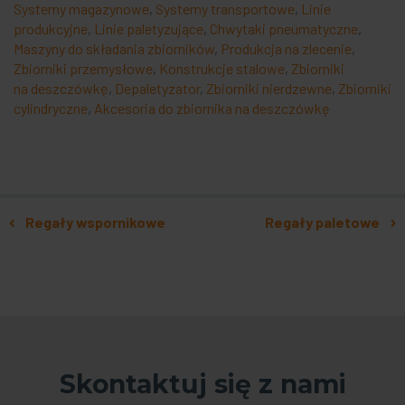
Systemy magazynowe
,
Systemy transportowe
,
Linie
produkcyjne
,
Linie paletyzujące
,
Chwytaki pneumatyczne
,
Maszyny do składania zbiorników
,
Produkcja na zlecenie
,
Zbiorniki przemysłowe
,
Konstrukcje stalowe
,
Zbiorniki
na deszczówkę
,
Depaletyzator
,
Zbiorniki nierdzewne
,
Zbiorniki
cylindryczne
,
Akcesoria do zbiornika na deszczówkę
Nawigacja po artykułach
Regały wspornikowe
Regały paletowe
Skontaktuj się z nami