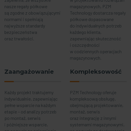
nasze regały półkowe
magazynowych, PZM
są zgodne z obowiązującymi
Technology dostarcza regały
normami i spełniają
półkowe dopasowane
najwyższe standardy
do indywidualnych potrzeb
bezpieczeństwa
każdego klienta,
oraz trwałości.
zapewniając skuteczność
i oszczędności
w codziennych operacjach
magazynowych.
Zaangażowanie
Kompleksowość
Każdy projekt traktujemy
PZM Technology oferuje
indywidualnie, zapewniając
kompleksową obsługę,
pełne wsparcie na każdym
obejmującą projektowanie,
etapie – od analizy potrzeb
montaż, serwis
po montaż, serwis
oraz integrację z innymi
i późniejsze wsparcie,
systemami magazynowymi,
co pozwala na osiągnięcie
co pozwala na dostarczenie