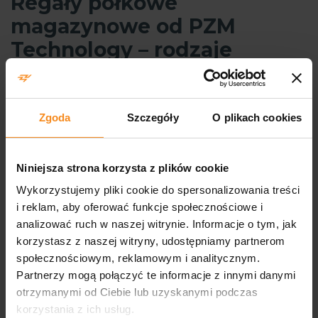
Regały półkowe
magazynowe od PZM
Technology – rodzaje
Oferujemy stabilne systemy oparte na pionowych ramach,
które stanowią podstawę dla półek. Charakteryzują się
Zgoda
Szczegóły
O plikach cookies
możliwością regulacji wysokości poziomów, co pozwala
na przechowywanie produktów o różnych gabarytach
w jednym systemie. Regały ramowe półkowe są chętnie
stosowane zarówno w magazynach, jak i w sklepach
Niniejsza strona korzysta z plików cookie
wielkopowierzchniowych, gdzie liczy się bezpieczeństwo,
Wykorzystujemy pliki cookie do spersonalizowania treści
wysoka nośność i łatwa rozbudowa.
i reklam, aby oferować funkcje społecznościowe i
analizować ruch w naszej witrynie. Informacje o tym, jak
Oferta PZM Technology obejmuje regały magazynowe półkowe
korzystasz z naszej witryny, udostępniamy partnerom
w wielu wariantach konstrukcyjnych. Można je dostosować
społecznościowym, reklamowym i analitycznym.
do specyfiki pracy i rodzaju przechowywanych towarów.
Partnerzy mogą połączyć te informacje z innymi danymi
Wyróżniamy:
otrzymanymi od Ciebie lub uzyskanymi podczas
Regały półkowe metalowe
korzystania z ich usług.