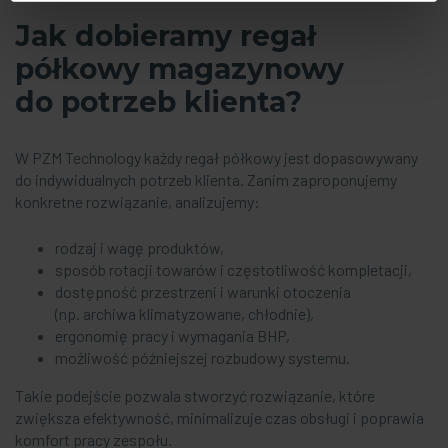
Jak dobieramy regał
półkowy magazynowy
do potrzeb klienta?
W PZM Technology każdy regał półkowy jest dopasowywany
do indywidualnych potrzeb klienta. Zanim zaproponujemy
konkretne rozwiązanie, analizujemy:
rodzaj i wagę produktów,
sposób rotacji towarów i częstotliwość kompletacji,
dostępność przestrzeni i warunki otoczenia
(np. archiwa klimatyzowane, chłodnie),
ergonomię pracy i wymagania BHP,
możliwość późniejszej rozbudowy systemu.
Takie podejście pozwala stworzyć rozwiązanie, które
zwiększa efektywność, minimalizuje czas obsługi i poprawia
komfort pracy zespołu.