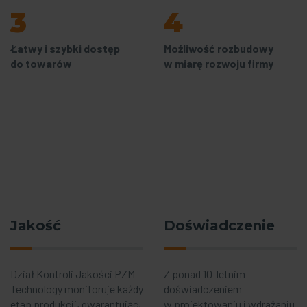
3
4
Łatwy i szybki dostęp
Możliwość rozbudowy
do towarów
w miarę rozwoju firmy
Jakość
Doświadczenie
Dział Kontroli Jakości PZM
Z ponad 10-letnim
Technology monitoruje każdy
doświadczeniem
etap produkcji, gwarantując,
w projektowaniu i wdrażaniu