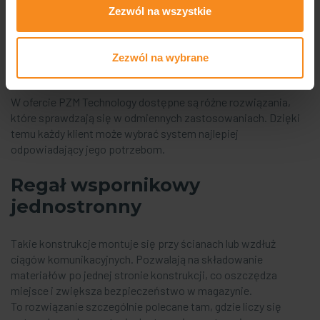
przestrzeni.
Zezwól na wszystkie
Regały wspornikowe –
rodzaje
Zezwól na wybrane
W ofercie PZM Technology dostępne są różne rozwiązania,
które sprawdzają się w odmiennych zastosowaniach. Dzięki
temu każdy klient może wybrać system najlepiej
odpowiadający jego potrzebom.
Regał wspornikowy
jednostronny
Takie konstrukcje montuje się przy ścianach lub wzdłuż
ciągów komunikacyjnych. Pozwalają na składowanie
materiałów po jednej stronie konstrukcji, co oszczędza
miejsce i zwiększa bezpieczeństwo w magazynie.
To rozwiązanie szczególnie polecane tam, gdzie liczy się