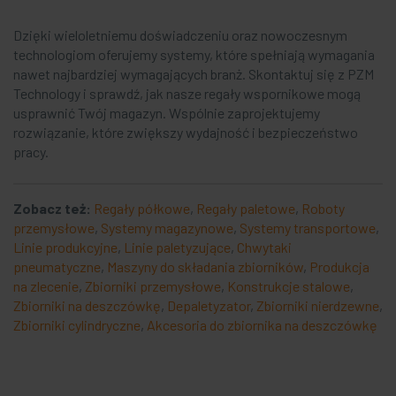
Dzięki wieloletniemu doświadczeniu oraz nowoczesnym
technologiom oferujemy systemy, które spełniają wymagania
nawet najbardziej wymagających branż. Skontaktuj się z PZM
Technology i sprawdź, jak nasze regały wspornikowe mogą
usprawnić Twój magazyn. Wspólnie zaprojektujemy
rozwiązanie, które zwiększy wydajność i bezpieczeństwo
pracy.
Zobacz też:
Regały półkowe
,
Regały paletowe
,
Roboty
przemysłowe
,
Systemy magazynowe
,
Systemy transportowe
,
Linie produkcyjne
,
Linie paletyzujące
,
Chwytaki
pneumatyczne
,
Maszyny do składania zbiorników
,
Produkcja
na zlecenie
,
Zbiorniki przemysłowe
,
Konstrukcje stalowe
,
Zbiorniki na deszczówkę
,
Depaletyzator
,
Zbiorniki nierdzewne
,
Zbiorniki cylindryczne
,
Akcesoria do zbiornika na deszczówkę