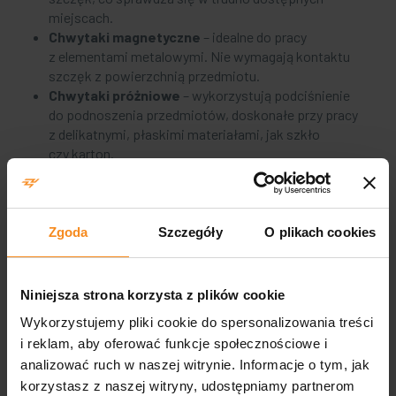
miejscach.
Chwytaki magnetyczne
– idealne do pracy
z elementami metalowymi. Nie wymagają kontaktu
szczęk z powierzchnią przedmiotu.
Chwytaki próżniowe
– wykorzystują podciśnienie
do podnoszenia przedmiotów, doskonałe przy pracy
z delikatnymi, płaskimi materiałami, jak szkło
czy karton.
Chwytaki specjalistyczne
– projektowane
na zamówienie, by spełnić szczególne wymagania
klienta.
Zgoda
Szczegóły
O plikach cookies
Jak to działa?
Niniejsza strona korzysta z plików cookie
Jak wygląda budowa chwytaka? Oto najważniejsze elementy
tego urządzenia:
Wykorzystujemy pliki cookie do spersonalizowania treści
i reklam, aby oferować funkcje społecznościowe i
Mechanizm napędowy
– sprawia, że chwytak porusza
analizować ruch w naszej witrynie. Informacje o tym, jak
się i działa. Może być pneumatyczny lub elektryczny,
korzystasz z naszej witryny, udostępniamy partnerom