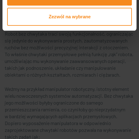
Dlaczego chwytaki
są niezbędne?
Zezwól na wybrane
Robot bez chwytaka traci swoją funkcjonalność, ograniczając
się jedynie do wykonywania prostych, zautomatyzowanych
ruchów bez możliwości precyzyjnej interakcji z otoczeniem.
To właśnie chwytaki przemysłowe pełnią funkcję „rąk” robota,
umożliwiając mu wykonywanie zaawansowanych operacji,
takich jak podnoszenie, układanie czy manipulowanie
obiektami o różnych kształtach, rozmiarach i ciężarach.
Weźmy na przykład manipulator robotyczny, istotny element
wielu nowoczesnych systemów automatyzacji. Bez chwytaka
jego możliwości byłyby ograniczone do samego
przemieszczania ramienia, co czyniłoby go nieprzydatnym
w bardziej wymagających aplikacjach przemysłowych.
Dopiero wyposażenie manipulatora w odpowiednio
zaprojektowane chwytaki robotów pozwala na wykonywanie
takich zadań jak: