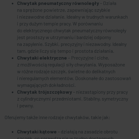
Chwytak pneumatyczny równoległy
– Działa
na sprężone powietrze, zapewniając szybkie
i niezawodne działanie. Idealny w trudnych warunkach
i przy dużym tempie pracy. W porównaniu
do elektrycznego chwytak pneumatyczny równoległy
jest prostszy w utrzymaniu i bardziej odporny
na zapylenie. Szybki, precyzyjny i niezawodny. Idealny
tam, gdzie liczy się tempo i prostota działania.
Chwytaki elektryczne
– Precyzyjne i ciche,
z możliwością regulacji siły chwytania. Wyposażone
w różne rodzaje szczęk, świetne do delikatnych
i nieregularnych elementów. Doskonałe do zastosowań
wymagających dokładności.
Chwytak trójszczękowy
– niezastąpiony przy pracy
z cylindrycznymi przedmiotami. Stabilny, symetryczny
i pewny.
Oferujemy także inne rodzaje chwytaków, takie jak:
Chwytaki kątowe
– działają na zasadzie obrotu
szczęk, co sprawdza się w trudno dostępnych