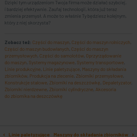
Dzięki tym urządzeniom Twoja firma może działać szybciej,
i bardziej efektywnie. Zaufaj technologii, która już teraz
zmienia przemysł. A może to właśnie Ty będziesz kolejnym,
który z niej skorzysta?
Zobacz też:
Części do maszyn
,
Części do maszyn rolniczych
,
Części do maszyn budowlanych
,
Części do maszyn
przemysłowych
,
Części do samolotów
,
Oprzyrządowanie
do maszyn
,
Systemy magazynowe
,
Systemy transportowe
,
Linie produkcyjne
,
Linie paletyzujące
,
Maszyny do składania
zbiorników
,
Produkcja na zlecenie
,
Zbiorniki przemysłowe
,
Konstrukcje stalowe
,
Zbiorniki na deszczówkę
,
Depaletyzator
,
Zbiorniki nierdzewne
,
Zbiorniki cylindryczne
,
Akcesoria
do zbiornika na deszczówkę
Nawigacja po artykułach
Linie paletyzujące
Maszyny do składania zbiorników