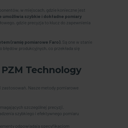
onentów, w miejscach, gdzie konieczne jest
e
umożliwia szybkie i dokładne pomiary
łowego, gdzie precyzja to klucz do zapewnienia
ętem (
ramię pomiarowe Faro
).
Są one w stanie
o błędów produkcyjnych, co przekłada się
z PZM Technology
ż i zastosowań. Nasze metody pomiarowe
magających szczególnej precyzji.
dzenia szybkiego i efektywnego pomiaru
elementy odpowiadają specyfikacjom