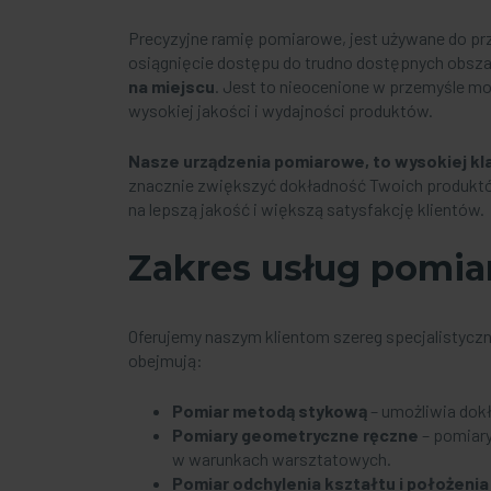
Precyzyjne ramię pomiarowe, jest używane do pr
osiągnięcie dostępu do trudno dostępnych obsz
na miejscu
. Jest to nieocenione w przemyśle m
wysokiej jakości i wydajności produktów.
Nasze
urządzenia pomiarowe
, to wysokiej k
znacznie zwiększyć dokładność Twoich produktów
na lepszą jakość i większą satysfakcję klientów.
Zakres usług pomi
Oferujemy naszym klientom szereg specjalistyc
obejmują:
Pomiar metodą stykową
– umożliwia dokł
Pomiary geometryczne ręczne
– pomiary
w warunkach warsztatowych.
Pomiar odchylenia kształtu i położenia