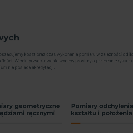
wych
oszacujemy koszt oraz czas wykonania pomiaru w zależności od 
 ilości. W celu przygotowania wyceny prosimy o przesłanie rysunk
m nie posiada akredytacji.
iary geometryczne
Pomiary odchyleni
zędziami ręcznymi
kształtu i położenia