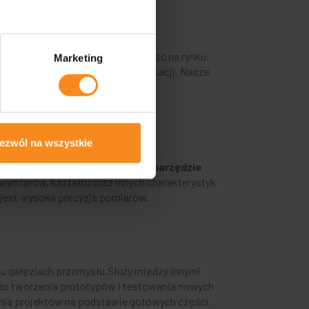
ność operacyjną i konkurencyjność na rynku.
Marketing
ia, kontroli jakości oraz weryfikacji. Nasze
fiki jego działalności.
)
ezwól na wszystkie
estrzennych.
To zaawansowane
narzędzie
wymiarów, kształtu oraz innych charakterystyk
jest wysoka precyzja pomiarów.
u gałęziach przemysłu.Służy między innymi
h do tworzenia prototypów i testowania nowych
ania projektów na podstawie gotowych części.