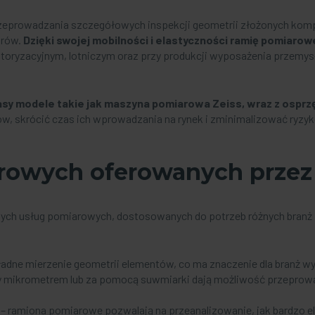
zeprowadzania szczegółowych inspekcji geometrii złożonych komp
arów.
Dzięki swojej mobilności i elastyczności
ramię pomiarow
otoryzacyjnym, lotniczym oraz przy produkcji wyposażenia przemys
lasy modele takie jak
maszyna pomiarowa Zeiss
, wraz z osprz
, skrócić czas ich wprowadzania na rynek i zminimalizować ryzyk
arowych oferowanych prze
znych usług pomiarowych, dostosowanych do potrzeb różnych bran
adne mierzenie geometrii elementów, co ma znaczenie dla branż wy
 mikrometrem lub za pomocą suwmiarki dają możliwość przeprowa
– ramiona pomiarowe pozwalają na przeanalizowanie, jak bardzo 