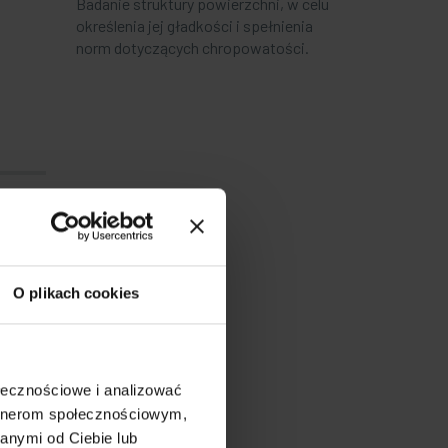
Badanie struktury powierzchni, w celu
określenia jej gładkości i spełnienia
norm dotyczących chropowatości.
a,
adne
nych
O plikach cookies
ołecznościowe i analizować
artnerom społecznościowym,
anymi od Ciebie lub