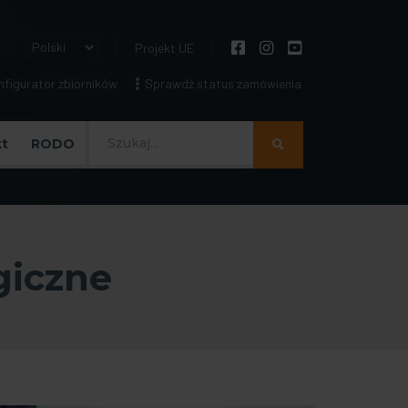
Projekt UE
figurator zbiorników
Sprawdź status zamówienia
Szukaj
t
RODO
giczne