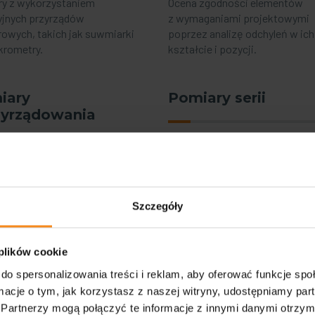
y z wykorzystaniem
Ocena zgodności elementów
yjnych przyrządów
z wymaganiami projektowymi
owych, takich jak suwmiarki
poprzez analizę odchyleń w ich
krometry.
kształcie i pozycji.
iary
Pomiary serii
zyrządowania
Pomiary z wykorzystaniem
dedykowanego oprogramowani
la wymiarów i właściwości
które umożliwia szybkie i dokł
zi oraz oprzyrządowania,
przetwarzanie dużych ilości da
 zapewnienia ich precyzji
Szczegóły
pomiarowych.
awodności.
 plików cookie
do spersonalizowania treści i reklam, aby oferować funkcje sp
ormacje o tym, jak korzystasz z naszej witryny, udostępniamy p
Partnerzy mogą połączyć te informacje z innymi danymi otrzym