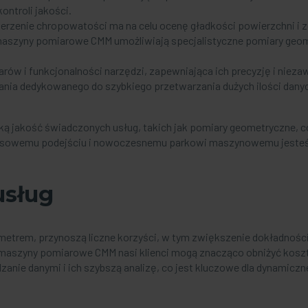
ontroli jakości.
erzenie chropowatości ma na celu ocenę gładkości powierzchni i 
aszyny pomiarowe CMM umożliwiają specjalistyczne pomiary geomet
arów i funkcjonalności narzędzi, zapewniająca ich precyzję i niez
nia dedykowanego do szybkiego przetwarzania dużych ilości dan
 jakość świadczonych usług, takich jak pomiary geometryczne, co
eksowemu podejściu i nowoczesnemu parkowi maszynowemu jesteśm
usług
metrem, przynoszą liczne korzyści, w tym zwiększenie dokładnośc
 maszyny pomiarowe CMM nasi klienci mogą znacząco obniżyć koszt
anie danymi i ich szybszą analizę, co jest kluczowe dla dynamiczn