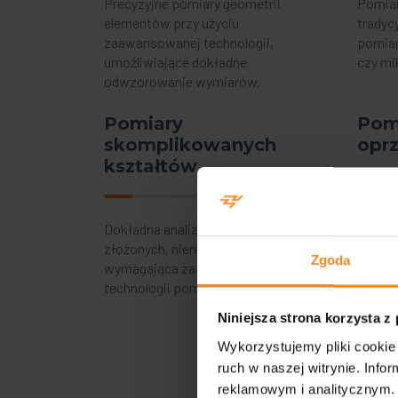
Precyzyjne pomiary geometrii
Pomiar
elementów przy użyciu
tradyc
zaawansowanej technologii,
pomiar
umożliwiające dokładne
czy mi
odwzorowanie wymiarów.
Pomiary
Pom
skomplikowanych
opr
kształtów
Kontro
narzęd
Dokładna analiza geometrii
w celu
złożonych, nieregularnych obiektów,
Zgoda
i niez
wymagająca zaawansowanej
technologii pomiarowej.
Niniejsza strona korzysta z
Wykorzystujemy pliki cookie 
ruch w naszej witrynie. Inf
reklamowym i analitycznym. 