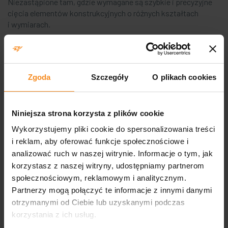
Niezastąpione tam, gdzie wymagane są szybkie i precyzyjne
cięcia elementów konstrukcyjnych o różnych kształtach
i wymiarach.
Wytaczarki
Zgoda
Szczegóły
O plikach cookies
Narzędzia niezwykle ważne w produkcji elementów
o skomplikowanych kształtach i wymagających wysokiej
dokładności.
Niniejsza strona korzysta z plików cookie
Wykorzystujemy pliki cookie do spersonalizowania treści
Wiertarki maszynowe
i reklam, aby oferować funkcje społecznościowe i
analizować ruch w naszej witrynie. Informacje o tym, jak
korzystasz z naszej witryny, udostępniamy partnerom
Niezastąpione podczas produkcji, w której potrzebne
są dokładne i powtarzalne otwory o określonej średnicy
społecznościowym, reklamowym i analitycznym.
i głębokości.
Partnerzy mogą połączyć te informacje z innymi danymi
otrzymanymi od Ciebie lub uzyskanymi podczas
Tokarki
korzystania z ich usług.