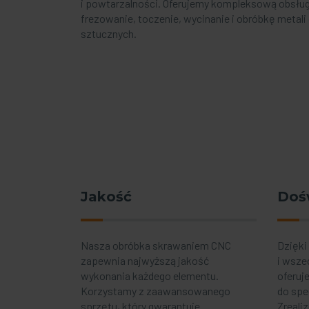
i powtarzalności. Oferujemy kompleksową obsług
frezowanie, toczenie, wycinanie i obróbkę metal
sztucznych.
Jakość
Doś
Nasza obróbka skrawaniem CNC
Dzięki
zapewnia najwyższą jakość
i wsze
wykonania każdego elementu.
oferuj
Korzystamy z zaawansowanego
do spe
sprzętu, który gwarantuje
Zreali