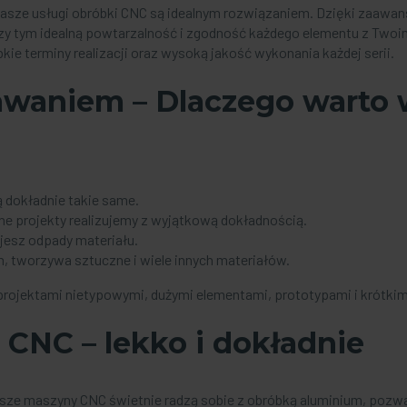
w, nasze usługi obróbki CNC są idealnym rozwiązaniem. Dzięki zaa
zy tym idealną powtarzalność i zgodność każdego elementu z Twoim
kie terminy realizacji oraz wysoką jakość wykonania każdej serii.
rawaniem
– Dlaczego warto
 dokładnie takie same.
e projekty realizujemy z wyjątkową dokładnością.
jesz odpady materiału.
m, tworzywa sztuczne i wiele innych materiałów.
rojektami nietypowymi, dużymi elementami, prototypami i krótkimi
m CNC
– lekko i dokładnie
 Nasze maszyny CNC świetnie radzą sobie z obróbką aluminium, po