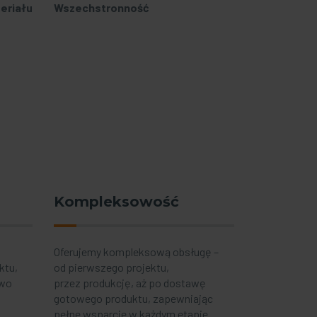
eriału
Wszechstronność
Kompleksowość
Oferujemy kompleksową obsługę –
ktu,
od pierwszego projektu,
two
przez produkcję, aż po dostawę
gotowego produktu, zapewniając
pełne wsparcie w każdym etapie