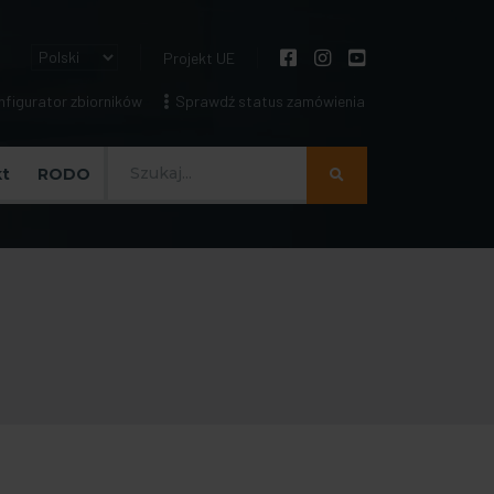
Projekt UE
figurator zbiorników
Sprawdź status zamówienia
Szukaj
t
RODO
m