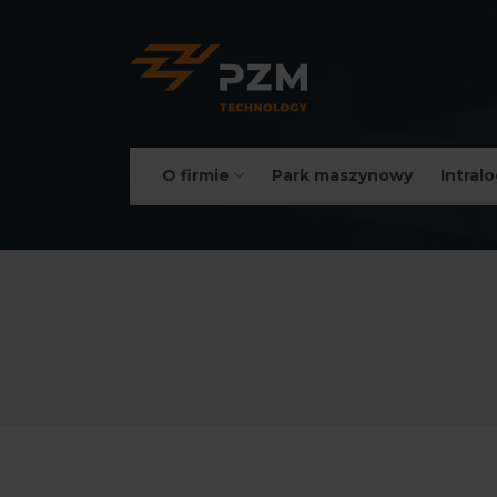
O firmie
Park maszynowy
Intral
Menu główne