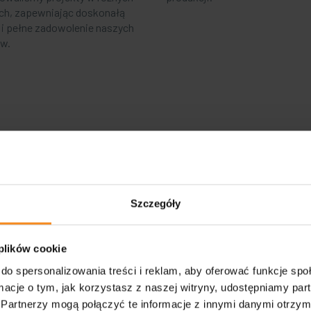
ch, zapewniając doskonałą
 i pełne zadowolenie naszych
ów.
t
obróbka skrawaniem CNC
 z obrabianego elementu, aż osiągnie on oczekiwany kształt
óre kontrolowane są komputerowo (obróbka CNC). Dzięki temu moż
Szczegóły
ęści.
cji, lotnictwa, medycyny, aż po produkcję maszyn i urządzeń elektr
 plików cookie
do spersonalizowania treści i reklam, aby oferować funkcje sp
ie zrobić?
ormacje o tym, jak korzystasz z naszej witryny, udostępniamy p
Partnerzy mogą połączyć te informacje z innymi danymi otrzym