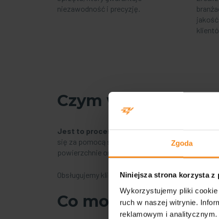
niezawodność i precyzję.
branża
jakość
klient
Czym właściwie jes
Jest to proces usuwania nadmiaru materiału
się za pomocą specjalnych narzędzi tnących, kt
Zgoda
powierzchnie oraz idealne dopasowanie każdej cz
Obsługujemy klientów z wielu branż – od motoryza
Niniejsza strona korzysta z
Wykorzystujemy pliki cookie 
Co możemy dla Cieb
ruch w naszej witrynie. Inf
reklamowym i analitycznym. 