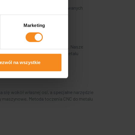
e wycinanie elementów o skomplikowanych
Marketing
adając detalowi wymagany kształt. Nasze
o duże konstrukcje. Frezowanie metalu
ezwól na wszystkie
a się wokół własnej osi, a specjalne narzędzie
ty maszynowe. Metoda toczenia CNC do metalu