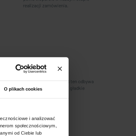
realizacji zamówienia.
?
 i parametry techniczne.
Proces ten odbywa
emy zapewnić precyzyjne wymiary, gładkie
O plikach cookies
onicznych.
ołecznościowe i analizować
artnerom społecznościowym,
anymi od Ciebie lub