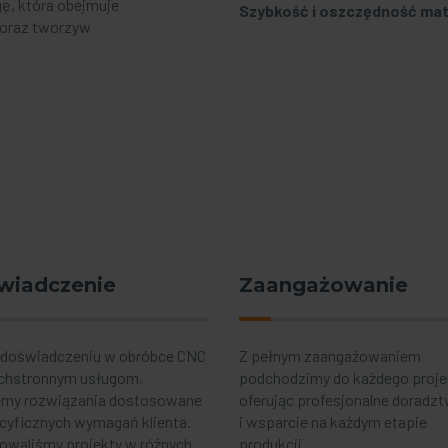
ę, która obejmuje
Szybkość i oszczędność mat
i oraz tworzyw
wiadczenie
Zaangażowanie
 doświadczeniu w obróbce CNC
Z pełnym zaangażowaniem
chstronnym usługom,
podchodzimy do każdego proje
emy rozwiązania dostosowane
oferując profesjonalne doradz
cyficznych wymagań klienta.
i wsparcie na każdym etapie
zowaliśmy projekty w różnych
produkcji.