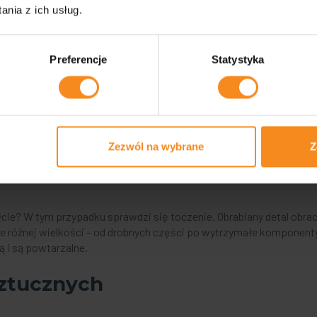
nia z ich usług.
ch jak obróbka metali CNC, tworzyw sztucznych, czy też precyzyjn
Preferencje
Statystyka
osujemy najczęściej. Frez (narzędzie obrotowe) usuwa materiał, n
h, jak i bardzo skomplikowanych elementów – od małych części p
im projektem.
Zezwól na wybrane
Z
cie? W tym przypadku sprawdzi się toczenie. Obrabiany detal obrac
e różnej wielkości – od drobnych części po wytrzymałe komponen
ą i są powtarzalne.
ztucznych