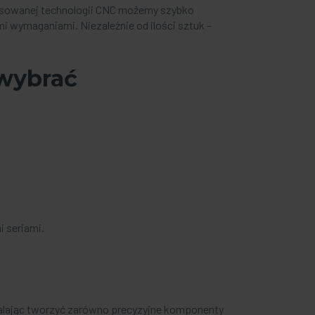
wansowanej technologii CNC możemy szybko
i wymaganiami. Niezależnie od ilości sztuk –
 wybrać
 seriami.
zwalając tworzyć zarówno precyzyjne komponenty