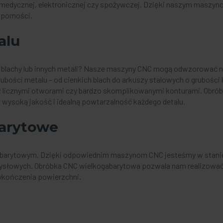
medycznej, elektronicznej czy spożywczej. Dzięki naszym maszyn
dporności.
alu
 blachy lub innych metali? Nasze maszyny CNC mogą odwzorować n
ubości metalu – od cienkich blach do arkuszy stalowych o grubości
le z licznymi otworami czy bardzo skomplikowanymi konturami. Obró
 wysoką jakość i idealną powtarzalność każdego detalu.
barytowe
abarytowym. Dzięki odpowiednim maszynom CNC jesteśmy w stanie 
mysłowych. Obróbka CNC wielkogabarytowa pozwala nam realizować
ykończenia powierzchni.