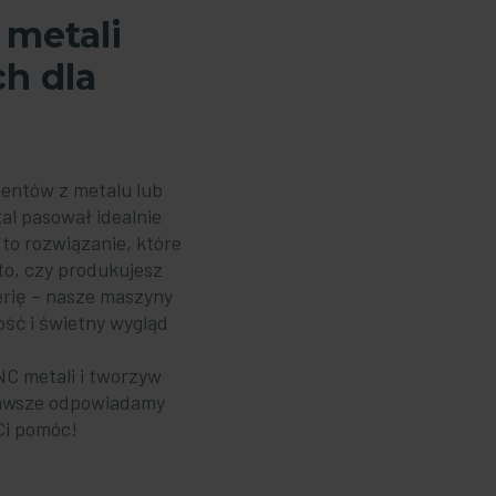
 metali
h dla
mentów z metalu lub
al pasował idealnie
to rozwiązanie, które
to, czy produkujesz
erię – nasze maszyny
ść i świetny wygląd
NC metali i tworzyw
 zawsze odpowiadamy
Ci pomóc!