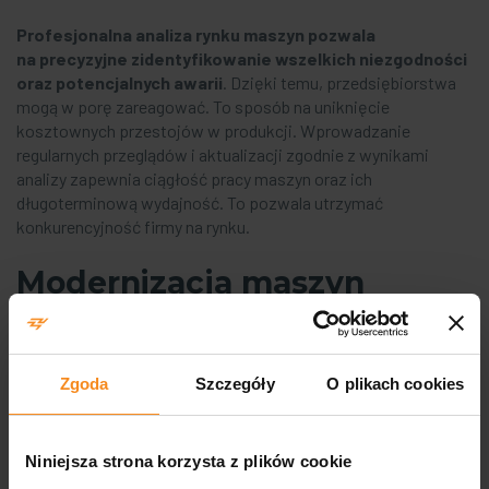
Profesjonalna analiza rynku maszyn pozwala
na precyzyjne zidentyfikowanie wszelkich niezgodności
oraz potencjalnych awarii
. Dzięki temu, przedsiębiorstwa
mogą w porę zareagować. To sposób na uniknięcie
kosztownych przestojów w produkcji. Wprowadzanie
regularnych przeglądów i aktualizacji zgodnie z wynikami
analizy zapewnia ciągłość pracy maszyn oraz ich
długoterminową wydajność. To pozwala utrzymać
konkurencyjność firmy na rynku.
Modernizacja maszyn
i konserwacja
W naszym zakresie działania znajduje się modernizacja
Zgoda
Szczegóły
O plikach cookies
maszyn, która może obejmować zarówno aktualizacje
technologiczne, jak i modyfikacje konstrukcyjne. Ich celem
jest poprawa bezpieczeństwa oraz wydajności operacyjnej.
Niniejsza strona korzysta z plików cookie
Regularna
konserwacja maszyn produkcyjnych
pozwala