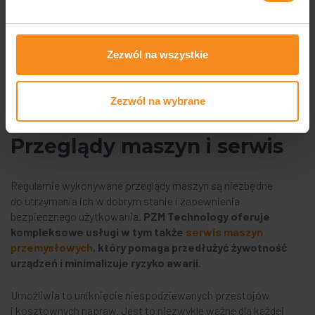
przemysłu.
Dzięki temu nasi klienci mogą być pewni, że ich sprzęt pracuje
zgodnie z obowiązującymi standardami. Zapewnia
Zezwól na wszystkie
to bezpieczeństwo oraz efektywność produkcji. Certyfikacja
to również sposób na zwiększenie zaufania i satysfakcji
klientów, którzy wiedzą, że korzystają z urządzeń
Zezwól na wybrane
spełniających najwyższe normy jakości i bezpieczeństwa.
Przeglądy maszyn i serwis
Regularnie wykonywane przeglądy maszyn są niezbędne
do utrzymania ich w dobrym stanie i zapewnienia
bezpiecznego użytkowania.
PZM Technology oferuje
kompleksowe usługi w tym także
serwis maszyn
przemysłowych
, który pomaga przedłużyć żywotność
urządzeń i minimalizuje ryzyko awarii.
Umożliwia to uniknięcie niespodziewanych przestojów
i kosztownych napraw. Jest to niezwykle ważne dla każdej