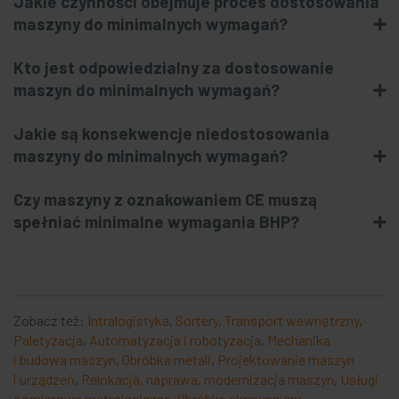
Jakie czynności obejmuje proces dostosowania
maszyny do minimalnych wymagań?
Kto jest odpowiedzialny za dostosowanie
maszyn do minimalnych wymagań?
Jakie są konsekwencje niedostosowania
maszyny do minimalnych wymagań?
Czy maszyny z oznakowaniem CE muszą
spełniać minimalne wymagania BHP?
Zobacz też:
Intralogistyka
,
Sortery
,
Transport wewnętrzny
,
Paletyzacja
,
Automatyzacja i robotyzacja
,
Mechanika
i budowa maszyn
,
Obróbka metali
,
Projektowanie maszyn
i urządzeń
,
Relokacja, naprawa, modernizacja maszyn
,
Usługi
pomiarowe metrologiczne
,
Obróbka skrawaniem
,