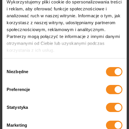
Wykorzystujemy pliki cookie do spersonalizowania treści
na utrzymanie ich w optymalnym stanie technicznym.
i reklam, aby oferować funkcje społecznościowe i
analizować ruch w naszej witrynie. Informacje o tym, jak
Konserwacja maszyn produkcyjnych zwiększa ich
niezawodność, a także pozytywnie wpływa
korzystasz z naszej witryny, udostępniamy partnerom
na bezpieczeństwo pracy. Zmniejsza ryzyko wypadków
społecznościowym, reklamowym i analitycznym.
związanych z potencjalnymi uszkodzeniami mechanicznymi.
Partnerzy mogą połączyć te informacje z innymi danymi
Efektywna konserwacja sprzętu przyczynia się do wydłużenia
otrzymanymi od Ciebie lub uzyskanymi podczas
jego żywotności, co z kolei redukuje koszty związane
korzystania z ich usług.
z zakupem nowych urządzeń. Przestrzeganie harmonogramu
konserwacji pozwala także na lepsze planowanie produkcji,
Wybór
eliminując nieprzewidziane przestoje i zwiększając ogólną
Niezbędne
efektywność zakładu.
zgody
Certyfikacja maszyn
Preferencje
Kolejnym ważnym elementem naszej oferty jest certyfikacja
Statystyka
maszyn. Gwarantuje, że wszystkie urządzenia spełniają
wymogi prawne i techniczne.
Proces ten jest niezbędny
do legalnego użytkowania maszyn w wielu sektorach
Marketing