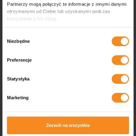
Partnerzy mogą połączyć te informacje z innymi danymi
otrzymanymi od Ciebie lub uzyskanymi podczas
korzystania z ich usług.
Wybór
Niezbędne
zgody
Nadajemy formę każdej wizji
Klienta
Preferencje
Statystyka
Nasza wiedza, doświadczenie i umiejętności
pozwalają nam na realizację najbardziej
zaawansowanych technologicznie projektów.
Marketing
Zezwól na wszystkie