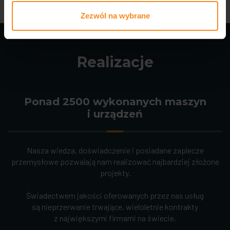
Zezwól na wybrane
Realizacje
Ponad 2500 wykonanych maszyn
i urządzeń
Nasza wiedza, doświadczenie i posiadane zaplecze
przemysłowe pozwalają nam realizować najbardziej złożone
projekty.
Świadectwem jakości oferowanych przez nas usług
są nieprzerwanie trwające, wieloletnie kontrakty
z największymi firmami na świecie.