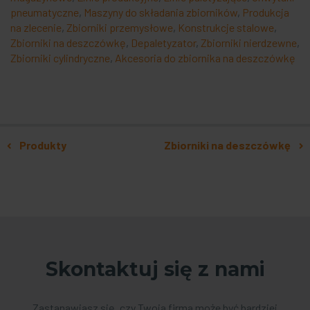
pneumatyczne
,
Maszyny do składania zbiorników
,
Produkcja
na zlecenie
,
Zbiorniki przemysłowe
,
Konstrukcje stalowe
,
Zbiorniki na deszczówkę
,
Depaletyzator
,
Zbiorniki nierdzewne
,
Zbiorniki cylindryczne
,
Akcesoria do zbiornika na deszczówkę
Nawigacja po artykułach
Produkty
Zbiorniki na deszczówkę
Skontaktuj się z nami
Zastanawiasz się, czy Twoja firma może być bardziej