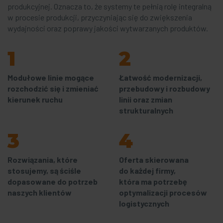
produkcyjnej. Oznacza to, że systemy te pełnią rolę integralną
w procesie produkcji, przyczyniając się do zwiększenia
wydajności oraz poprawy jakości wytwarzanych produktów.
1
2
Modułowe linie mogące
Łatwość modernizacji,
rozchodzić się i zmieniać
przebudowy i rozbudowy
kierunek ruchu
linii oraz zmian
strukturalnych
3
4
Rozwiązania, które
Oferta skierowana
stosujemy, są ściśle
do każdej firmy,
dopasowane do potrzeb
która ma potrzebę
naszych klientów
optymalizacji procesów
logistycznych