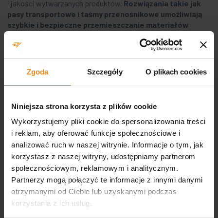
i jakości wytwarzanych produktów.
Rozwiązania takie jak
pasy transportowe
i taśmy przenośnikowe umożliwiają
szybkie i bezpieczne przemieszczanie materiałów
w obrębie zakładu.
Implementacja oferowanych przez nas technologii, takich jak
systemy automatyzacji, znacząco zwiększa efektywność
Zgoda
Szczegóły
O plikach cookies
operacyjną.
Dzięki integracji z rozwiązaniami, takimi jak
roboty przemysłowe, taśmy transportowe
, oraz
układy
pneumatyczne
, linie transportowe mogą działać w pełni
Niniejsza strona korzysta z plików cookie
autonomicznie
. Ogranicza to potrzebę interwencji ludzkiej,
poprawia tempo produkcji, a także zwiększa bezpieczeństwo
Wykorzystujemy pliki cookie do spersonalizowania treści
pracy. Eliminuje też potencjalne zagrożenia związane
i reklam, aby oferować funkcje społecznościowe i
z transportem manualnym. Ostatecznie, nasze systemy
analizować ruch w naszej witrynie. Informacje o tym, jak
transportowe przyczyniają się do optymalizacji procesów
korzystasz z naszej witryny, udostępniamy partnerom
logistycznych, co jest bardzo ważne dla sukcesu każdej
społecznościowym, reklamowym i analitycznym.
nowoczesnej firmy.
Partnerzy mogą połączyć te informacje z innymi danymi
otrzymanymi od Ciebie lub uzyskanymi podczas
Wózki transportowe
korzystania z ich usług.
i urządzenia transportowe