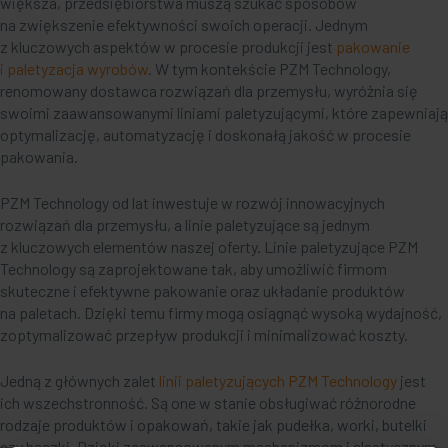
większa, przedsiębiorstwa muszą szukać sposobów
na zwiększenie efektywności swoich operacji. Jednym
z kluczowych aspektów w procesie produkcji jest
pakowanie
i paletyzacja wyrobów
. W tym kontekście PZM Technology,
renomowany dostawca rozwiązań dla przemysłu, wyróżnia się
swoimi zaawansowanymi liniami paletyzującymi, które zapewniają
optymalizację, automatyzację i doskonałą jakość w procesie
pakowania.
PZM Technology od lat inwestuje w rozwój innowacyjnych
rozwiązań dla przemysłu, a linie paletyzujące są jednym
z kluczowych elementów naszej oferty. Linie paletyzujące PZM
Technology są zaprojektowane tak, aby umożliwić firmom
skuteczne i efektywne pakowanie oraz układanie produktów
na paletach. Dzięki temu firmy mogą osiągnąć wysoką wydajność,
zoptymalizować przepływ produkcji i minimalizować koszty.
Jedną z głównych zalet
linii paletyzujących PZM Technology
jest
ich wszechstronność. Są one w stanie obsługiwać różnorodne
rodzaje produktów i opakowań, takie jak pudełka, worki, butelki
czy beczki. Dzięki zaawansowanym mechanizmom i elastycznym