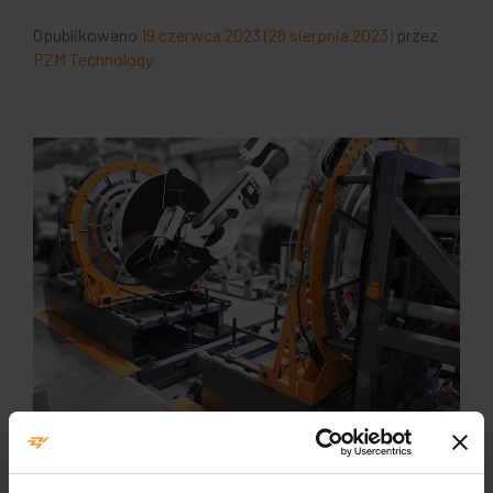
Opublikowano
19 czerwca 2023
(28 sierpnia 2023)
przez
PZM Technology
W wyniku dynamicznego rozwoju środowiska
przemysłowego, automatyzacja produkcji stała się
nieodłącznym narzędziem dla firm dążących