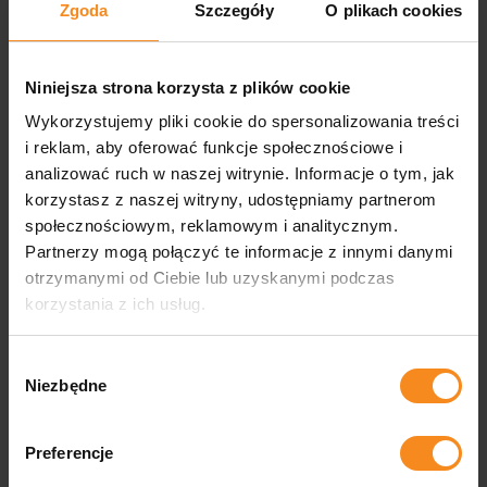
Zgoda
Szczegóły
O plikach cookies
do zwiększenia efektywności i konkurencyjności
na rynku. PZM Technology to czołowy producent maszyn
przemysłowych oraz zaawansowanych rozwiązań
produkcyjnych dla wielu branż. Firma skutecznie wdraża
Niniejsza strona korzysta z plików cookie
systemy automatyzacji nie tylko w dużych korporacjach,
Wykorzystujemy pliki cookie do spersonalizowania treści
ale również w małych i średnich przedsiębiorstwach,
i reklam, aby oferować funkcje społecznościowe i
w Polsce i na świecie. Projektowanie maszyn jest
analizować ruch w naszej witrynie. Informacje o tym, jak
głównym obszarem działalności PZM Technology. Firma
korzystasz z naszej witryny, udostępniamy partnerom
posiada długoletnie doświadczenie […]
społecznościowym, reklamowym i analitycznym.
Partnerzy mogą połączyć te informacje z innymi danymi
Czytaj dalej…
otrzymanymi od Ciebie lub uzyskanymi podczas
korzystania z ich usług.
Opublikowano w
Aktualności
Tagi:
automatyzacj
,
automatyzacja produkcji
,
linie
Wybór
paletyzujące
,
producent maszyn
Niezbędne
zgody
przemysłowych
,
produkcja maszyn
,
projektowanie
maszyn
,
robotyzacja
,
robotyzacja produkcji
,
systemy
magazynowe
Preferencje