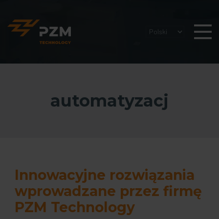
automatyzacj
Innowacyjne rozwiązania
wprowadzane przez firmę
PZM Technology