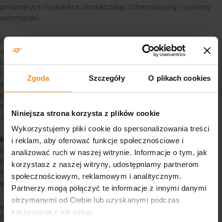
pneumatyce i hydraulice, dostarczając różne maszyny i systemy
automatyki.
Całościowa Produkcja Maszyn
Jednym z kluczowych filarów działalności PZM Technology jest
całościowa produkcja maszyn. Projektujemy, budujemy
i wdrażamy maszyn oraz systemy automatyki. Nasze produkty
Zgoda
Szczegóły
O plikach cookies
znajdują zastosowanie w wielu branżach, w tym przemyśle,
rolnictwie, transporcie, energetyce i wielu innych. Oferujemy
elementy, części i urządzenia o różnych gabarytach,
Niniejsza strona korzysta z plików cookie
oraz rozwiązania ściśle według indywidualnych potrzeb klientów.
Wykorzystujemy pliki cookie do spersonalizowania treści
Nowoczesne Technologie i Wykwalifikowani Pracownicy
i reklam, aby oferować funkcje społecznościowe i
Sekret sukcesu PZM Technology tkwi we współczesnej
analizować ruch w naszej witrynie. Informacje o tym, jak
technologii, doświadczeniu i wiedzy naszych pracowników.
korzystasz z naszej witryny, udostępniamy partnerom
Inwestujemy w rozwój swojego zespołu, dzięki czemu jesteśmy
społecznościowym, reklamowym i analitycznym.
w stanie oferować i wdrażać innowacyjne rozwiązania.
Partnerzy mogą połączyć te informacje z innymi danymi
otrzymanymi od Ciebie lub uzyskanymi podczas
Jakość jako Priorytet
korzystania z ich usług.
Dział Kontroli Jakości w PZM Technology (
https://p-zm.com/o-