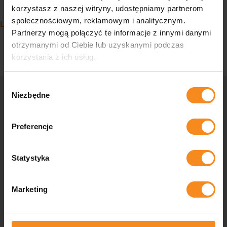
Nawigacja po artykułach
korzystasz z naszej witryny, udostępniamy partnerom
Przenośnik taśmowy wprowadzający płytę
społecznościowym, reklamowym i analitycznym.
Linia paletyzacji
Partnerzy mogą połączyć te informacje z innymi danymi
otrzymanymi od Ciebie lub uzyskanymi podczas
korzystania z ich usług.
Wybór
Niezbędne
zgody
Skontaktuj się z nami
Preferencje
Zastanawiasz się, czy Twoja firma może być bardziej
zautomatyzowana, potrzebujesz rozwiązań przemysłowych
Statystyka
szytych na miarę lub masz do nas pytania? Skontaktuj się z
nami, a nasi specjaliści pomogą Ci w każdym aspekcie.
Marketing
Kontakt