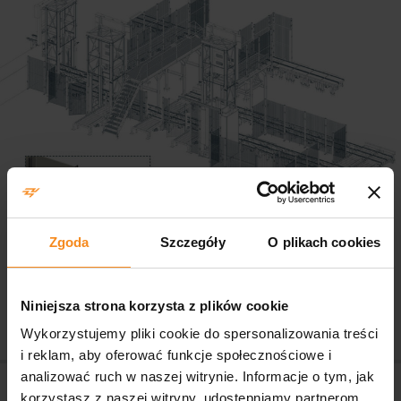
Zgoda
Szczegóły
O plikach cookies
Niniejsza strona korzysta z plików cookie
Wykorzystujemy pliki cookie do spersonalizowania treści
i reklam, aby oferować funkcje społecznościowe i
Nawigacja po artykułach
analizować ruch w naszej witrynie. Informacje o tym, jak
Stanowisko paletyzacji płyt budowlanych
korzystasz z naszej witryny, udostępniamy partnerom