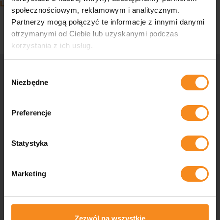
Linia paletyzacji
społecznościowym, reklamowym i analitycznym.
Partnerzy mogą połączyć te informacje z innymi danymi
otrzymanymi od Ciebie lub uzyskanymi podczas
korzystania z ich usług.
Wybór
Niezbędne
zgody
Skontaktuj się z nami
Preferencje
Zastanawiasz się, czy Twoja firma może być bardziej
zautomatyzowana, potrzebujesz rozwiązań przemysłowych
szytych na miarę lub masz do nas pytania? Skontaktuj się z
Statystyka
nami, a nasi specjaliści pomogą Ci w każdym aspekcie.
Marketing
Kontakt
Zezwól na wszystkie