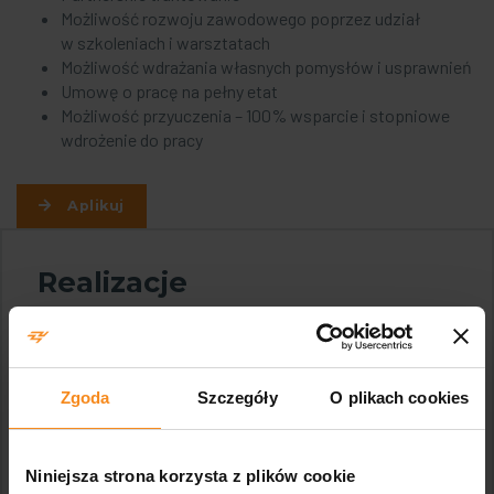
Możliwość rozwoju zawodowego poprzez udział
w szkoleniach i warsztatach
Możliwość wdrażania własnych pomysłów i usprawnień
Umowę o pracę na pełny etat
Możliwość przyuczenia – 100% wsparcie i stopniowe
wdrożenie do pracy
Aplikuj
Realizacje
Zgoda
Szczegóły
O plikach cookies
Niniejsza strona korzysta z plików cookie