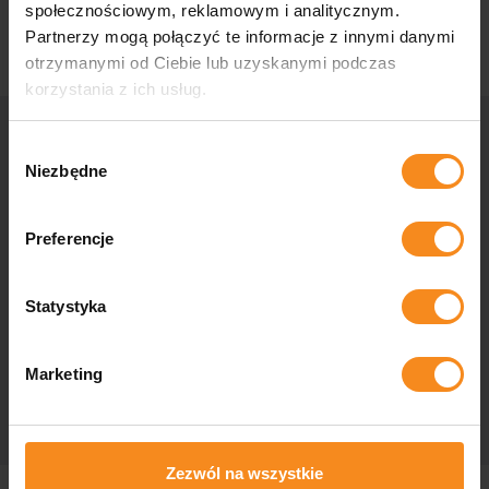
społecznościowym, reklamowym i analitycznym.
Partnerzy mogą połączyć te informacje z innymi danymi
otrzymanymi od Ciebie lub uzyskanymi podczas
korzystania z ich usług.
Wybór
Skontaktuj się z nami
Niezbędne
zgody
Preferencje
Zastanawiasz się, czy Twoja firma może być bardziej
zautomatyzowana, potrzebujesz rozwiązań przemysłowych
szytych na miarę lub masz do nas pytania? Skontaktuj się z
Statystyka
nami, a nasi specjaliści pomogą Ci w każdym aspekcie.
Marketing
Kontakt
Zezwól na wszystkie