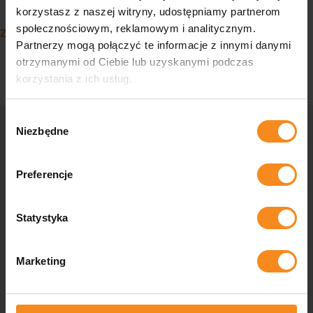
Nawigacja po artykułach
korzystasz z naszej witryny, udostępniamy partnerom
Zespół chwytaka z trawersą
społecznościowym, reklamowym i analitycznym.
Zespół transportera krzyżowego
Partnerzy mogą połączyć te informacje z innymi danymi
otrzymanymi od Ciebie lub uzyskanymi podczas
korzystania z ich usług.
Wybór
Niezbędne
zgody
Skontaktuj się z nami
Preferencje
Zastanawiasz się, czy Twoja firma może być bardziej
zautomatyzowana, potrzebujesz rozwiązań przemysłowych
Statystyka
szytych na miarę lub masz do nas pytania? Skontaktuj się z
nami, a nasi specjaliści pomogą Ci w każdym aspekcie.
Marketing
Kontakt