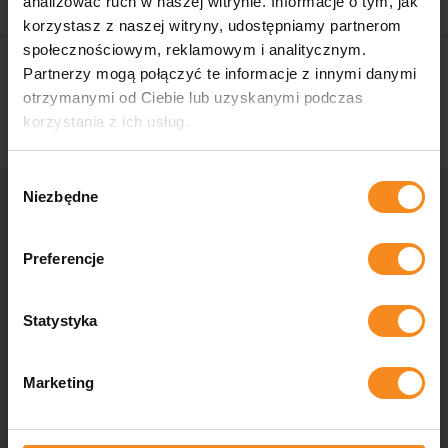
analizować ruch w naszej witrynie. Informacje o tym, jak
korzystasz z naszej witryny, udostępniamy partnerom
Nawigacja po artykułach
społecznościowym, reklamowym i analitycznym.
Pozycjoner spawalniczy
Linia do paletyzacji płytek
Partnerzy mogą połączyć te informacje z innymi danymi
otrzymanymi od Ciebie lub uzyskanymi podczas
korzystania z ich usług.
Wybór
Niezbędne
zgody
Skontaktuj się z nami
Preferencje
Zastanawiasz się, czy Twoja firma może być bardziej
Statystyka
zautomatyzowana, potrzebujesz rozwiązań przemysłowych
szytych na miarę lub masz do nas pytania? Skontaktuj się z
nami, a nasi specjaliści pomogą Ci w każdym aspekcie.
Marketing
Kontakt