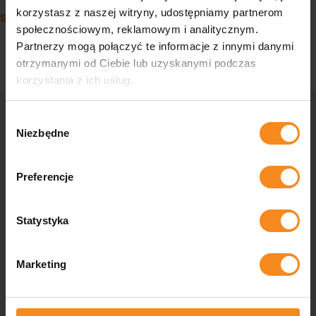
Post navigation
korzystasz z naszej witryny, udostępniamy partnerom
Steel construction
społecznościowym, reklamowym i analitycznym.
Partnerzy mogą połączyć te informacje z innymi danymi
otrzymanymi od Ciebie lub uzyskanymi podczas
korzystania z ich usług.
Wybór
Niezbędne
zgody
Contact us
Preferencje
Are you wondering if your company can be more automated, do
you need tailor-made industrial solutions or do you have
questions for us? Contact us and our specialists will help you
Statystyka
in every aspect.
Marketing
Contact