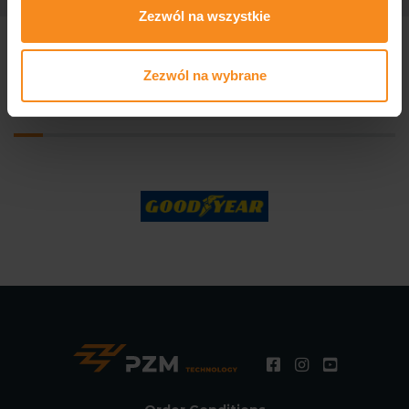
Zezwól na wszystkie
Zezwól na wybrane
We produce for well-known
companies