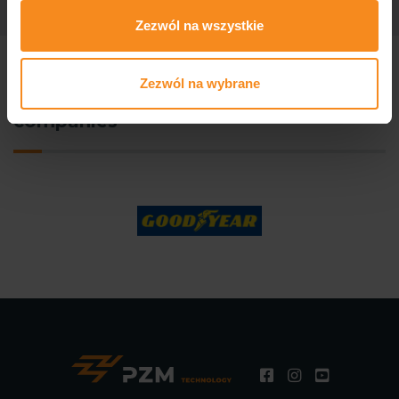
Zezwól na wszystkie
Zezwól na wybrane
We produce for well-known
companies