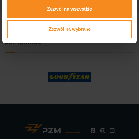
Zezwól na wszystkie
Zezwól na wybrane
We produce for well-known
companies