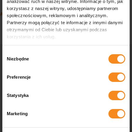
Post navigation
analizować ruch w naszej witrynie. Informacje o tym, jak
Concrete block gripper
korzystasz z naszej witryny, udostępniamy partnerom
Automation of the rolling mill with the unit
społecznościowym, reklamowym i analitycznym.
Partnerzy mogą połączyć te informacje z innymi danymi
otrzymanymi od Ciebie lub uzyskanymi podczas
korzystania z ich usług.
Wybór
Niezbędne
zgody
Contact us
Preferencje
Are you wondering if your company can be more automated, do
you need tailor-made industrial solutions or do you have
Statystyka
questions for us? Contact us and our specialists will help you
in every aspect.
Marketing
Contact