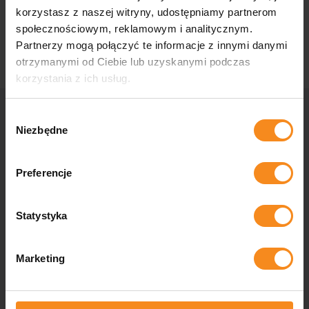
Post navigation
korzystasz z naszej witryny, udostępniamy partnerom
Frame
Belt conveyor – tiltable
społecznościowym, reklamowym i analitycznym.
Partnerzy mogą połączyć te informacje z innymi danymi
otrzymanymi od Ciebie lub uzyskanymi podczas
korzystania z ich usług.
Wybór
Niezbędne
zgody
Contact us
Preferencje
Are you wondering if your company can be more automated, do
you need tailor-made industrial solutions or do you have
questions for us? Contact us and our specialists will help you
Statystyka
in every aspect.
Marketing
Contact