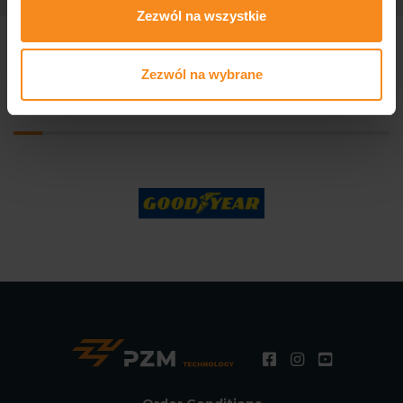
Zezwól na wszystkie
Zezwól na wybrane
We produce for well-known
companies