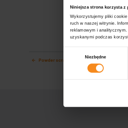
Niniejsza strona korzysta z
Wykorzystujemy pliki cookie 
ruch w naszej witrynie. Inf
reklamowym i analitycznym. 
uzyskanymi podczas korzysta
Wybór
Post navigation
Niezbędne
zgody
Powder scraper assembly