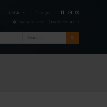
EU project
Tank configurator
Check order status
Szukaj