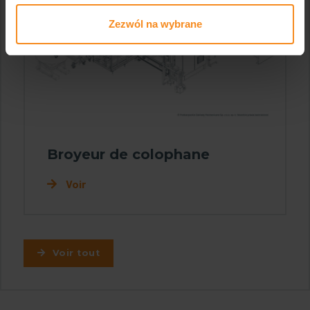
Zezwól na wybrane
Broyeur de colophane
Voir
Voir tout