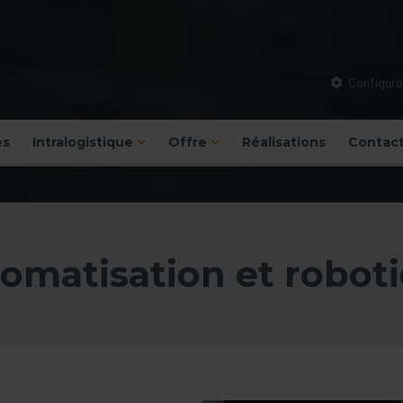
Configurat
es
Intralogistique
Offre
Réalisations
Contac
omatisation et robot