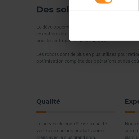
Des solutions dédiées
Le développement industriel observé ces dernière
en matière de qualité et d'efficacité de la product
pour les entreprises de production.
Les robots sont de plus en plus utilisés pour ratio
optimisation complète des opérations et des coûts,
Qualité
Exp
Le service de contrôle de la qualité
Nous n
veille à ce que nos produits soient
une cr
créés avec le plus grand soin.
élargi