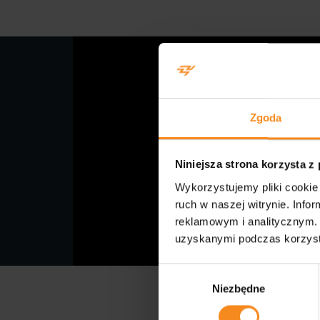
Zgoda
Niniejsza strona korzysta z
Wykorzystujemy pliki cookie 
ruch w naszej witrynie. Inf
reklamowym i analitycznym. 
uzyskanymi podczas korzysta
Wybór
Niezbędne
zgody