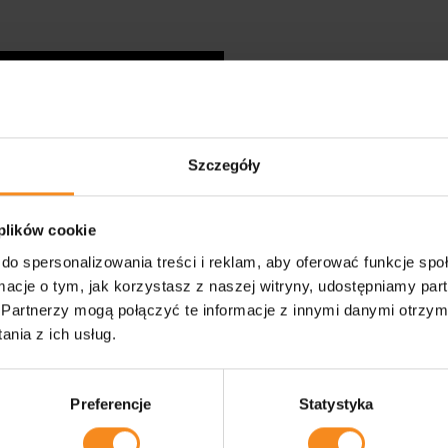
Nous amélio
Szczegóły
Afin de répondre aux atten
 plików cookie
accroître en permanence l'e
do spersonalizowania treści i reklam, aby oferować funkcje sp
production, PZM Technolo
ormacje o tym, jak korzystasz z naszej witryny, udostępniamy p
activités sur la robotisati
Partnerzy mogą połączyć te informacje z innymi danymi otrzym
nia z ich usług.
Preferencje
Statystyka