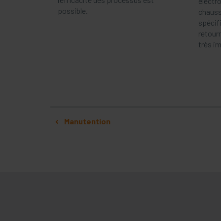
électr
possible.
chaussu
spécifi
retour
très i
Navigation
Manutention