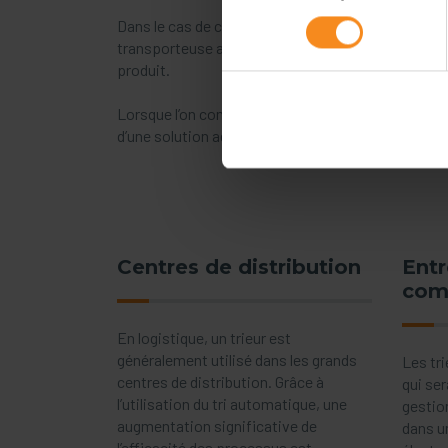
Dans le cas de charges standard, nous disposons d’
transporteuse avec le système de guidage ou à plat
produit.
Lorsque l’on compare différents types de trieurs, 
d’une solution adaptée au type de matériau à tran
Centres de distribution
Entr
com
En logistique, un trieur est
généralement utilisé dans les grands
Les tri
centres de distribution. Grâce à
qui ser
l’utilisation du tri automatique, une
gestio
augmentation significative de
dans u
l’efficacité des processus est