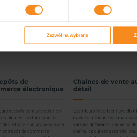
une large gamme de solutions : à partir des trieurs simples utilisan
eaux basculants. Pour les matières inhabituelles, le trieur doit êtr
il faut tout d’abord prendre en compte les principaux paramètres tec
Zezwól na wybrane
Z
sporter. Un processus de tri des marchandises optimisé est le pilier
epôts de
Chaînes de vente a
merce électronique
détail
eurs de colis sont une solution
Les trieurs favorisent une distr
a également parfaite pour la
rapide et efficace des marchan
n des retours – un processus clé
vers les différents magasins de 
n entrepôt de commerce
chaîne, ce qui est essentiel pou