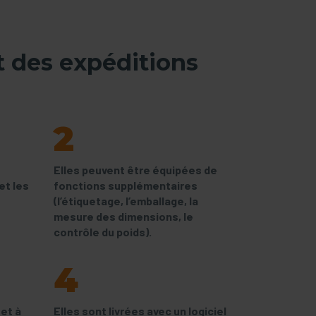
t des expéditions
2
t
Elles peuvent être équipées de
et les
fonctions supplémentaires
(l’étiquetage, l’emballage, la
mesure des dimensions, le
contrôle du poids).
4
 et à
Elles sont livrées avec un logiciel