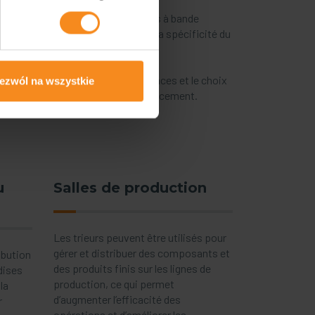
t des convoyeurs, jusqu’aux trieurs à bande
e sélectionné en tenant compte de la spécificité du
hniques, c’est-à-dire les performances et le choix
ezwól na wszystkie
 d’un entrepôt qui fonctionne efficacement.
u
Salles de production
Les trieurs peuvent être utilisés pour
gérer et distribuer des composants et
ibution
des produits finis sur les lignes de
dises
production, ce qui permet
la
d’augmenter l’efficacité des
r
opérations et d’améliorer les