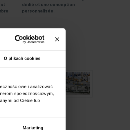
est
dédié et une conception
mbre
personnalisée.
O plikach cookies
ołecznościowe i analizować
artnerom społecznościowym,
anymi od Ciebie lub
Marketing