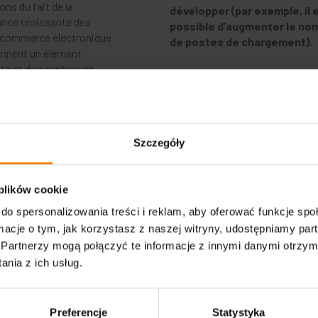
ns du fait de la
développer (par exemple, il 
ance croissante des
possible d’augmenter le no
du commerce électronique
de postes de chargement).
ennent un élément
ts et des centres de
nts.
Szczegóły
 plików cookie
do spersonalizowania treści i reklam, aby oferować funkcje sp
ormacje o tym, jak korzystasz z naszej witryny, udostępniamy p
Partnerzy mogą połączyć te informacje z innymi danymi otrzym
nia z ich usług.
Preferencje
Statystyka