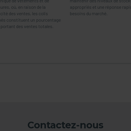
onique de vêtements et de
maintenir des niveaux de stock
res, où, en raison de la
appropriés et une réponse rapi
cité des ventes, les colis
besoins du marché.
nés constituent un pourcentage
mportant des ventes totales.
Contactez-nous