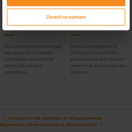
notre gamme d'activités et
de services.
Zezwól na wybrane
Implication
Complexité
Nous nous caractérisons par
Nous accompagnons le
une approche totalement
client depuis la première
individuelle, en particulier
esquisse jusqu'à la mise en
des projets les plus
œuvre et au déploiement des
complexes.
solutions.
Navigation
Conception de machines et d’équipements
Réparation, modernisation et délocalisation