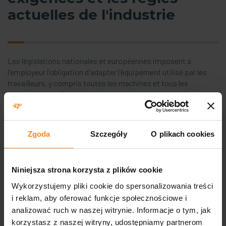
actuelles de l'industrie
Les législations nationales et européennes imposent à
l'employeur l'obligation d'adapter l'équipement utilisé par les
travailleurs, y compris toutes les machines et tous les
équipements, afin de répondre aux exigences en matière de
santé et de sécurité.
1
2
Zgoda
Szczegóły
O plikach cookies
Contrôles périodiques de
Vérification et
l'entretien des machines
modification de la
Niniejsza strona korzysta z plików cookie
documentation
Wykorzystujemy pliki cookie do spersonalizowania treści
i reklam, aby oferować funkcje społecznościowe i
3
4
analizować ruch w naszej witrynie. Informacje o tym, jak
korzystasz z naszej witryny, udostępniamy partnerom