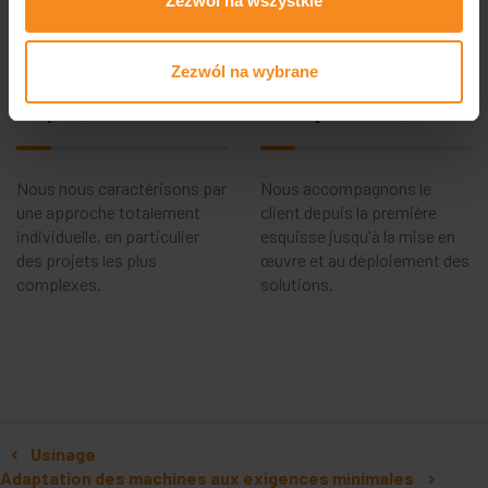
Zezwól na wszystkie
plus grand soin.
élargissant continuellement
notre gamme d'activités et
de services.
Zezwól na wybrane
Implication
Complexité
Nous nous caractérisons par
Nous accompagnons le
une approche totalement
client depuis la première
individuelle, en particulier
esquisse jusqu'à la mise en
des projets les plus
œuvre et au déploiement des
complexes.
solutions.
Navigation
Usinage
Adaptation des machines aux exigences minimales