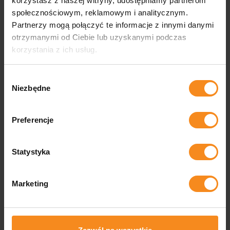
3
4
korzystasz z naszej witryny, udostępniamy partnerom
społecznościowym, reklamowym i analitycznym.
Établissement du dossier
Développement et
Partnerzy mogą połączyć te informacje z innymi danymi
technique sur la base d'un
conception de modèles
otrzymanymi od Ciebie lub uzyskanymi podczas
concept fourni
d'objets virtuels
korzystania z ich usług.
Wybór
Niezbędne
zgody
Preferencje
Statystyka
Qualité
Expérience
Marketing
Le service de contrôle de la
Nous nous sommes
qualité veille à ce que nos
concentrés sur une
produits soient créés avec le
croissance dynamique, en