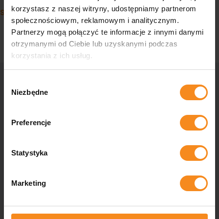
Navigation
korzystasz z naszej witryny, udostępniamy partnerom
Structure en acier
społecznościowym, reklamowym i analitycznym.
Partnerzy mogą połączyć te informacje z innymi danymi
otrzymanymi od Ciebie lub uzyskanymi podczas
korzystania z ich usług.
Wybór
Niezbędne
zgody
Contactez-nous
Preferencje
Vous vous demandez si votre entreprise peut être plus
automatisée, vous avez besoin de solutions industrielles sur
mesure ou vous avez des questions à nous poser ? Contactez-
Statystyka
nous et nos spécialistes vous aideront dans tous les aspects.
Marketing
Contact