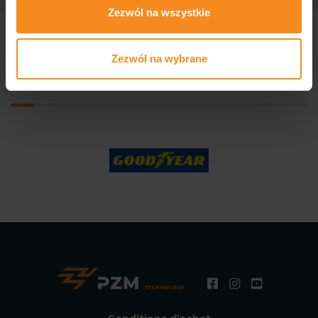
Zezwól na wszystkie
Zezwól na wybrane
Nous produisons pour des entreprises
renommées