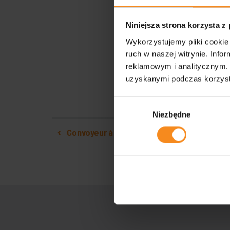
Niniejsza strona korzysta z
Wykorzystujemy pliki cookie 
ruch w naszej witrynie. Inf
reklamowym i analitycznym. 
uzyskanymi podczas korzysta
Wybór
Niezbędne
zgody
Navigation
Convoyeur à bande transportant le pannea