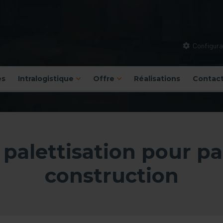
Configurat
es
Intralogistique
Offre
Réalisations
Contac
 palettisation pour 
construction