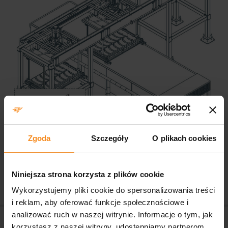
Zgoda
Szczegóły
O plikach cookies
Niniejsza strona korzysta z plików cookie
Wykorzystujemy pliki cookie do spersonalizowania treści
i reklam, aby oferować funkcje społecznościowe i
Mensaje de navegación
analizować ruch w naszej witrynie. Informacje o tym, jak
Manipulador
Línea de control de calidad de cristales
korzystasz z naszej witryny, udostępniamy partnerom