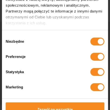
społecznościowym, reklamowym i analitycznym.
Partnerzy mogą połączyć te informacje z innymi danymi
otrzymanymi od Ciebie lub uzyskanymi podczas
korzystania z ich usług.
Wybór
Contáctenos
Niezbędne
zgody
¿Se pregunta si su empresa puede estar más automatizada,
Preferencje
necesita soluciones industriales a medida o tiene preguntas
para nosotros? Contáctanos y nuestros especialistas te
ayudarán en todos los aspectos.
Statystyka
Contacto
Marketing
Zezwól na wszystkie