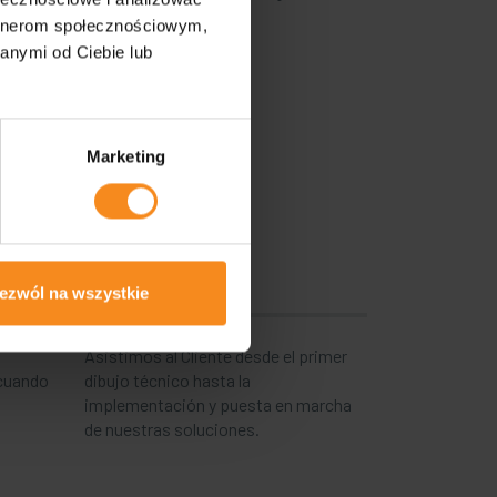
tanques
artnerom społecznościowym,
anymi od Ciebie lub
Marketing
Exhaustividad
ezwól na wszystkie
Asistimos al Cliente desde el primer
 cuando
dibujo técnico hasta la
implementación y puesta en marcha
de nuestras soluciones.