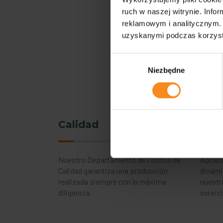
ruch w naszej witrynie. Inf
reklamowym i analitycznym. 
uzyskanymi podczas korzysta
Wybór
Niezbędne
zgody
Calidad
Expe
Nuestro Departamento de Control de
Aposta
Calidad garantiza una producción
dinámi
realizada siempre con la máxima
nuestr
diligencia.
servic