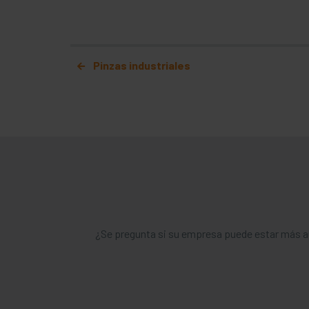
Mensaje de navega
Pinzas industriales
¿Se pregunta si su empresa puede estar más a