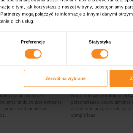
ormacje o tym, jak korzystasz z naszej witryny, udostępniamy p
Partnerzy mogą połączyć te informacje z innymi danymi otrzym
nia z ich usług.
Preferencje
Statystyka
riencia
Compromiso
Zezwól na wybrane
Z
mos por un desarrollo
Nos distingue un enfoque 100%
co, ampliando constantemente
personalizado, especialmente
a gama de actividades y
abordamos proyectos de gran
ios.
complejidad.