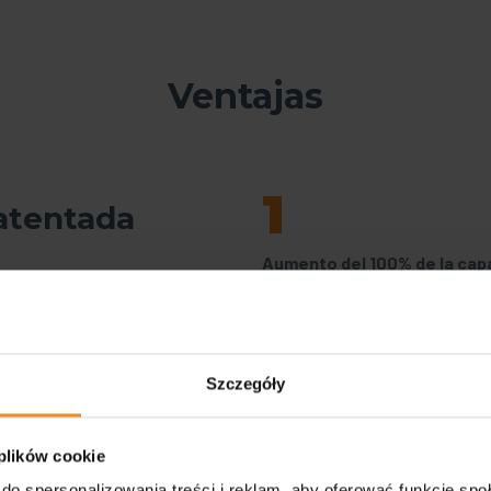
Ventajas
1
atentada
Aumento del 100% de la cap
de producción para los
fabricantes de tanques
enieros experimentados,
na automatizada para el
3
Szczegóły
Máquina 100% compatible, c
 plików cookie
capacidad de funcionamien
integrado con un robot
do spersonalizowania treści i reklam, aby oferować funkcje sp