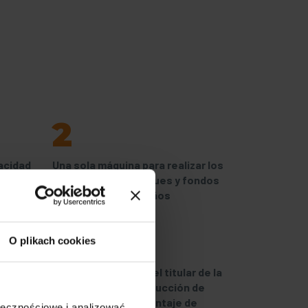
2
acidad
Una sola máquina para realizar los
trabajos en las tanques y fondos
de diferentes tamaños
4
O plikach cookies
on
PZM Technology es el titular de la
to
patente para la producción de
máquinas para el montaje de
ołecznościowe i analizować