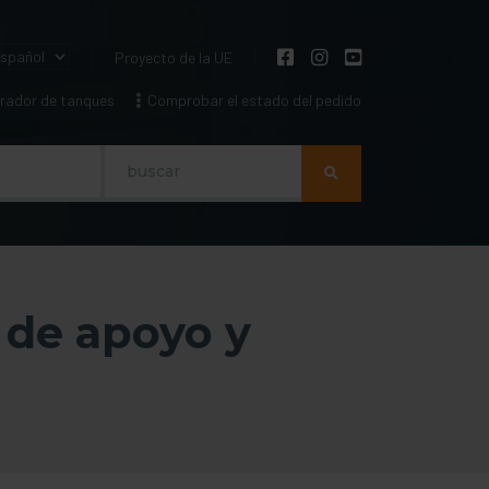
Proyecto de la UE
rador de tanques
Comprobar el estado del pedido
Szukaj
 de apoyo y