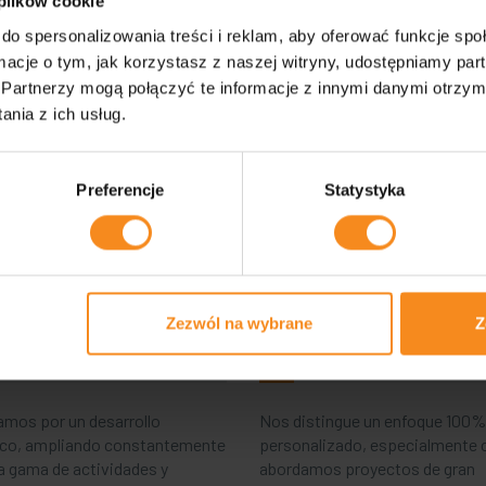
 plików cookie
do spersonalizowania treści i reklam, aby oferować funkcje sp
Los componentes estructu
ormacje o tym, jak korzystasz z naszej witryny, udostępniamy p
se seleccionan para garantiz
uso más funcional posible
Partnerzy mogą połączyć te informacje z innymi danymi otrzym
nia z ich usług.
Preferencje
Statystyka
Zezwól na wybrane
Z
riencia
Compromiso
mos por un desarrollo
Nos distingue un enfoque 100%
co, ampliando constantemente
personalizado, especialmente
a gama de actividades y
abordamos proyectos de gran