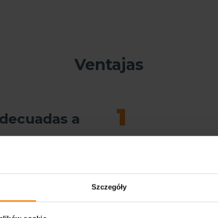
Ventajas
1
adecuadas a
Ofrecemos la opción de ampl
sistema para un número ilim
de tanques, según las
necesidades del Cliente
formar parte del utillaje
Szczegóły
res y plataformas se
iseño o sobre la base del
3
e seleccionan en función