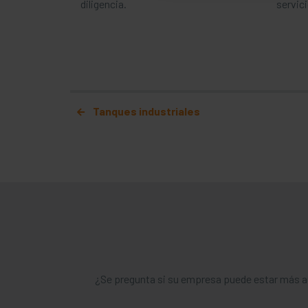
diligencia.
servic
Mensaje de navega
Tanques industriales
¿Se pregunta si su empresa puede estar más a