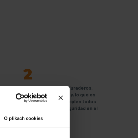
2
iar el
Los productos son duraderos,
itado
robustos y estables y, lo que es
más importante, cumplen todos
los requisitos de seguridad en el
trabajo
O plikach cookies
4