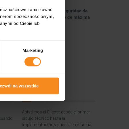
ołecznościowe i analizować
rales
El Cliente tiene la seguridad de
artnerom społecznościowym,
ar el
obtener un producto de máxima
calidad
anymi od Ciebie lub
Marketing
ezwól na wszystkie
Exhaustividad
Asistimos al Cliente desde el primer
 cuando
dibujo técnico hasta la
implementación y puesta en marcha