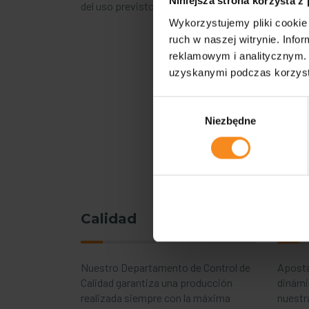
Niniejsza strona korzysta z
del uso previsto del componente.
Wykorzystujemy pliki cookie 
ruch w naszej witrynie. Inf
reklamowym i analitycznym. 
uzyskanymi podczas korzysta
Wybór
Niezbędne
zgody
Calidad
Expe
Nuestro Departamento de Control de
Aposta
Calidad garantiza una producción
dinámi
realizada siempre con la máxima
nuestr