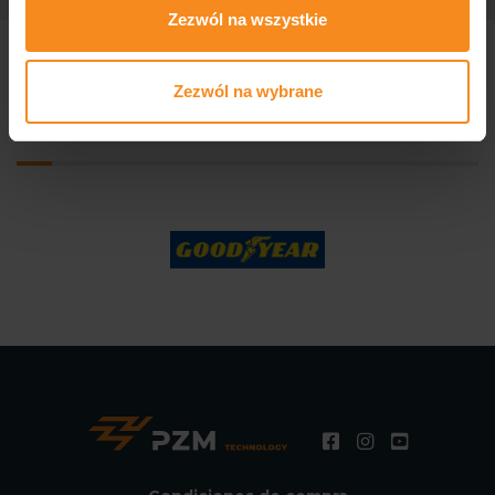
Zezwól na wszystkie
Zezwól na wybrane
Producimos para empresas de
renombre