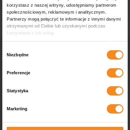
Mensaje de navegación
korzystasz z naszej witryny, udostępniamy partnerom
Sala de clasificación
społecznościowym, reklamowym i analitycznym.
Partnerzy mogą połączyć te informacje z innymi danymi
otrzymanymi od Ciebie lub uzyskanymi podczas
korzystania z ich usług.
Wybór
Niezbędne
zgody
Contáctenos
Preferencje
¿Se pregunta si su empresa puede estar más automatizada,
necesita soluciones industriales a medida o tiene preguntas
para nosotros? Contáctanos y nuestros especialistas te
Statystyka
ayudarán en todos los aspectos.
Marketing
Contacto